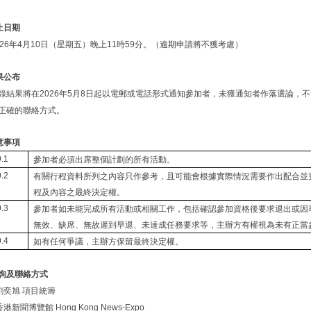
止日期
年
月
日（星期五）晚上
時
分。（逾期申請將不獲考慮）
26
4
10
11
59
果公布
錄結果將在
年
月
日起以電郵或電話形式通知參加者，未獲通知者作落選論，不
2026
5
8
正確的聯絡方式。
意事項
參加者必須出席整個計劃的所有活動。
9.1
有關行程資料所列之內容只作參考，且可能會根據實際情況需要作出配合並
9.2
程及內容之最終決定權。
參加者如未能完成所有活動或相關工作，包括確認參加資格後要求退出或因
9.3
無效、缺席、無故遲到早退、未達成任務要求等，主辦方有權視為未有正當
如有任何爭議，主辦方保留最終決定權。
9.4
詢及聯絡方式
劉奕旭
項目統籌
香港新聞博覽館
Hong Kong News-Expo