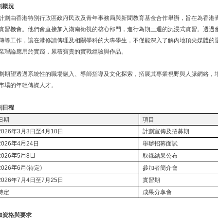
劃概況
計劃由香港特別行政區政府民政及青年事務局與新聞教育基金合作舉辦，
旨在為香港
實習機會
。
他們會直接加入湖南衛視的核心部門，進行為期三週的沉浸式實習。透過
傳等工作，讓在港修讀傳理及相關學科的大專學生，不僅能深入了解內地頂尖媒體的
業理論應用於實踐，累積寶貴的實戰經驗與作品。
劃期望透過系統性的職場融入、導師指導及文化探索，拓展其專業視野與人脈網絡，
市場的年輕傳媒人才。
劃日程
日期
項目
年
月
日至
月
日
計劃宣傳及招募期
2026
3
3
4
10
年
月
舉辦招募面試
2026
4
24日
年
月
日
取錄結果公布
2026
5
8
年
月(
待定)
參加者簡介會
2026
6
年
月
日至
月
日
實習期
2026
7
4
7
25
待定
成果分享會
加資格與要求