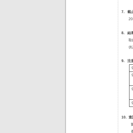
截
7.
20
結
8.
取
供
注
9.
查
10.