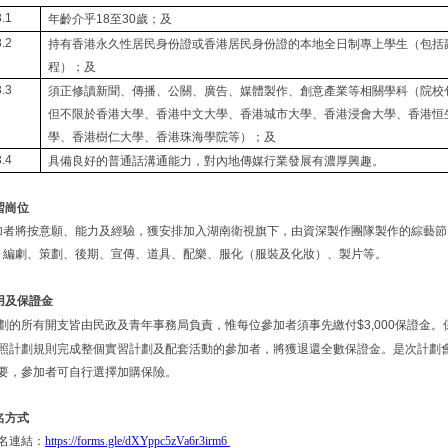
年齡介乎
至
歲；及
3.1
18
30
持有香港永久性居民身份證或香港居民身份證的本地全日制專上學生（包括
3.2
程）；及
須正修讀新聞、傳播、公關、廣告、媒體製作、創意產業等相關學科（院校
3.3
但不限於香港大學、香港中文大學、香港城市大學、香港浸會大學、香港恒
學、香港樹仁大學、香港珠海學院等）；及
具備良好的普通話溝通能力，對內地傳媒行業發展有濃厚興趣。
3.4
習崗位
將按意願、能力及經驗，獲安排加入湖南衛視旗下，由資深製作團隊製作的綜藝節
劇、策劃、後期、宣傳、道具、配樂、服化（服裝及化妝）、製片等。
用及
保證金
劃的所有開支皆由民政及青年事務局負責，惟每位參加者須事先繳付
保證金。
$3,000
照計劃規則完成整個實習計劃及配套活動的參加者，將獲退還全數保證金。是次計劃
要，參加者可自行選擇加購保險。
名方式
名
連結：
https://forms.gle/dXYppc5zVa6r3irm6