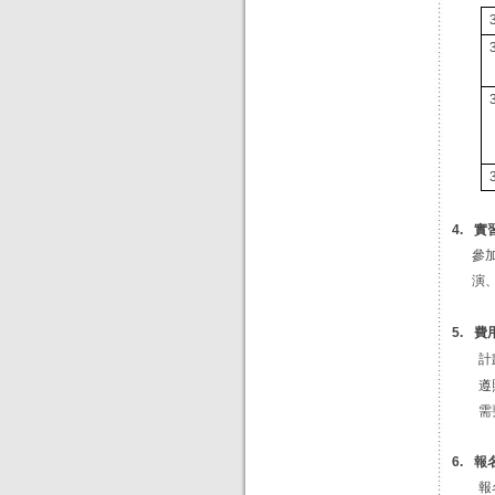
實
4.
參加者
演、編
費
5.
計
遵
需
報
6.
報