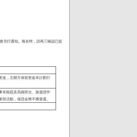
會另行通知。報名時，請再三確認已提
更改，主辦方保留更改本計劃行
事未能趕及高鐵班次、旅遊證件
參與活動，保證金將不獲發還。