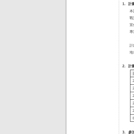
計
1.
本
戰
宣
專
計
地
計
2.
參
3.