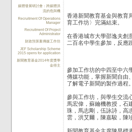
媒體發展研討會：跨媒體洪
流的危與機
香港新聞教育基金與教育
Recruitment Of Operations
育工作坊〉完滿結束。
Manager
Recruitment Of Project
Administrator
在香港城市大學邵逸夫創
財政預算案傳媒工作坊
二百名中學生參加，反應
JEF Scholarship Scheme
2015 opens for application
新聞教育基金2014年度獎學
金得主
參加工作坊的中四至中六
傳媒功能，掌握新聞自由
了解電子新聞的製作過程
參與工作坊，與學生交流
馬宏偉，
蘇鑰機教授，石
珠，馬志剛，伍詠詩，高
雲，洪艾爾，陳嘉駿，陳
新聞教育基金主席陳早標