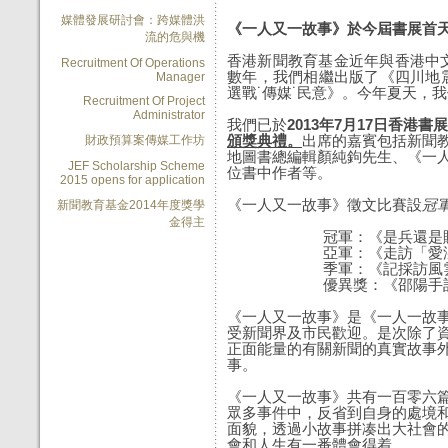
媒體發展研討會：跨媒體洪
《一人又一故事》於今屆書展首
流的危與機
香港新聞教育基金近年與香港中
Recruitment Of Operations
數年，我們相繼出版了《四川地
Manager
選戰˙傳媒˙民意
》。今年夏天，我
Recruitment Of Project
Administrator
我們已於
2013年7月17日香港書
頒獎典禮。
出席的嘉賓包括新聞
財政預算案傳媒工作坊
地圖書總編輯顏純鉤先生、《一
JEF Scholarship Scheme
位書中作者等。
2015 opens for application
《一人又一故事》徵文比賽設
冠
新聞教育基金2014年度獎學
金得主
冠軍：《是兵還是
亞軍：《走訪「愛
季軍：《記採訪風
優異獎：《邵陽手
《一人又一故事》是《一人一故事
受新聞界及市民歡迎。是次除了
正面能量的有關新聞的真實故事
事。
《一人又一故事》
共有一百零六
眾多
事件
中，反省到自身的
處境
面貌，透過小故事拼凑出大社會
會和人生有一番體會得着。